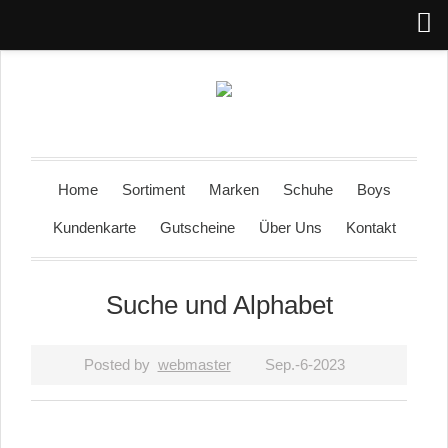
Home
Sortiment
Marken
Schuhe
Boys
Kundenkarte
Gutscheine
Über Uns
Kontakt
Suche und Alphabet
Posted by
webmaster
Sep.-6-2023