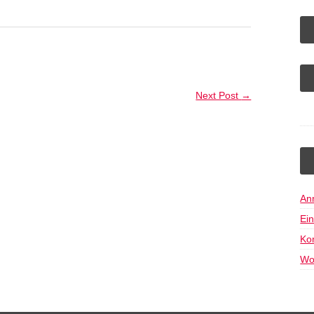
Next Post
→
An
Ei
Ko
Wo