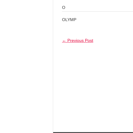
O
OLYMP
←
Previous Post