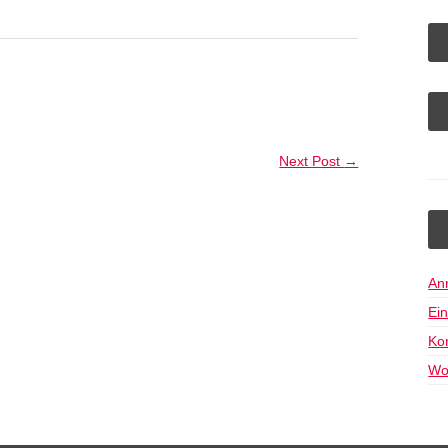
Next Post
→
An
Ei
Ko
Wo