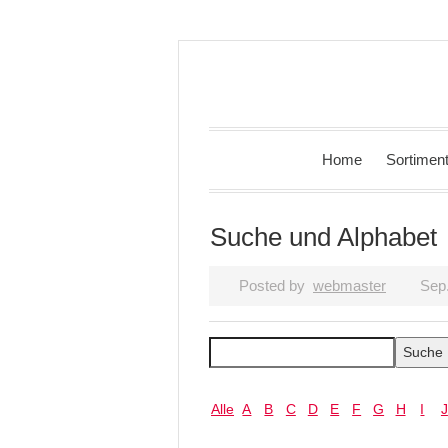
Home
Sortimen
Suche und Alphabet
Posted by
webmaster
Sep
Alle
A
B
C
D
E
F
G
H
I
J