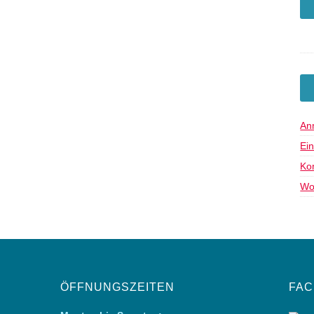
An
Ei
Ko
Wo
ÖFFNUNGSZEITEN
FAC