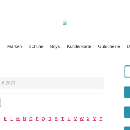
t
Marken
Schuhe
Boys
Kundenkarte
Gutscheine
Ü
.-6-2023
K
L
M
N
O
P
Q
R
S
T
U
V
W
X
Y
Z