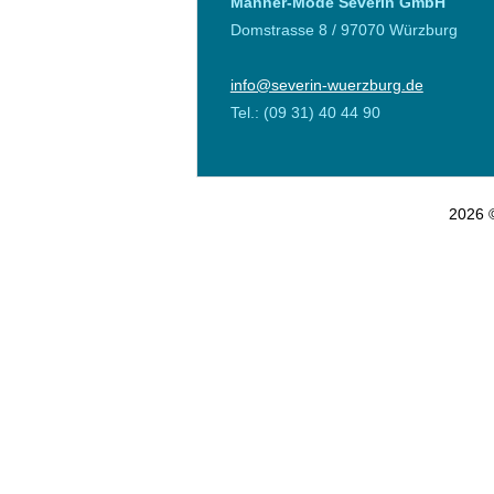
Männer-Mode Severin GmbH
Domstrasse 8 / 97070 Würzburg
info@severin-wuerzburg.de
Tel.: (09 31) 40 44 90
2026 